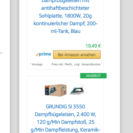
Dampfbügeleisen mit
antihaftbeschichteter
Sohlplatte, 1800W, 20g
kontinuierlicher Dampf, 200-
ml-Tank, Blau
19,49 €
Bei Amazon ansehen
*
Anzeige
Preis inkl. MwSt., zzgl. Versandkosten
ANGEBOT
GRUNDIG SI 3550
Dampfbügeleisen, 2.400 W,
120 g/Min Dampfstoß, 25
g/Min Dampfleistung, Keramik-