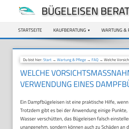
Zum
BÜGELEISEN BERA
Inhalt
springen
STARTSEITE
KAUFBERATUNG
WARTUNG & 
Du bist hier:
Start
→
Wartung & Pflege
→
FAQ
→ Welche Vorsicht
WELCHE VORSICHTSMASSNAHMEN
ERWENDUNG EINES DAMPFBÜG
Ein Dampfbügeleisen ist eine praktische Hilfe, wen
Trotzdem gibt es bei der Anwendung einige Punkte, 
Wasser verschütten, das Bügeleisen falsch einstelle
unangenehm, sondern können auch zu Schäden an dein