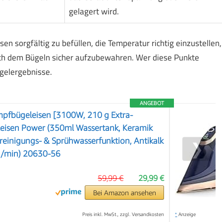
gelagert wird.
 sorgfältig zu befüllen, die Temperatur richtig einzustellen,
ach dem Bügeln sicher aufzubewahren. Wer diese Punkte
ügelergebnisse.
ANGEBOT
mpfbügeleisen [3100W, 210 g Extra-
eisen Power (350ml Wassertank, Keramik
treinigungs- & Sprühwasserfunktion, Antikalk
❯
g/min) 20630-56
59,99 €
29,99 €
Bei Amazon ansehen
Preis inkl. MwSt., zzgl. Versandkosten
*
Anzeige