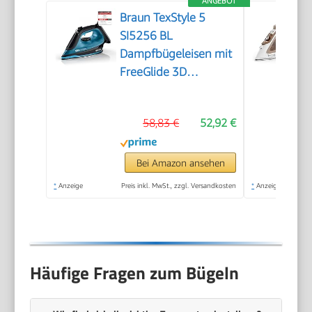
ANGEBOT
Braun TexStyle 5
SI5256 BL
Dampfbügeleisen mit
FreeGlide 3D
Bügelsohle,
Präzisionsspitze,
58,83 €
52,92 €
Vertikaldampf, Anti-
Tropf-System, 210
g/min Dampfstoß,
Bei Amazon ansehen
300ml Wassertank,
*
Anzeige
Preis inkl. MwSt., zzgl. Versandkosten
*
Anzeige
2600W, Schwarz/Blau
Häufige Fragen zum Bügeln