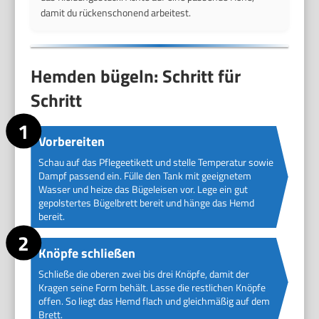
damit du rückenschonend arbeitest.
Hemden bügeln: Schritt für
Schritt
Vorbereiten
Schau auf das Pflegeetikett und stelle Temperatur sowie
Dampf passend ein. Fülle den Tank mit geeignetem
Wasser und heize das Bügeleisen vor. Lege ein gut
gepolstertes Bügelbrett bereit und hänge das Hemd
bereit.
Knöpfe schließen
Schließe die oberen zwei bis drei Knöpfe, damit der
Kragen seine Form behält. Lasse die restlichen Knöpfe
offen. So liegt das Hemd flach und gleichmäßig auf dem
Brett.