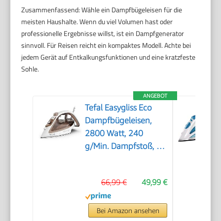
Zusammenfassend: Wähle ein Dampfbügeleisen für die
meisten Haushalte. Wenn du viel Volumen hast oder
professionelle Ergebnisse willst, ist ein Dampfgenerator
sinnvoll. Für Reisen reicht ein kompaktes Modell. Achte bei
jedem Gerät auf Entkalkungsfunktionen und eine kratzfeste
Sohle.
ANGEBOT
Tefal Easygliss Eco
Dampfbügeleisen,
2800 Watt, 240
g/Min. Dampfstoß, 50
g/Min. automatischer
Dampf,
66,99 €
49,99 €
Vertikaldampf,
Durilium AirGlide
Bügelsohle, 88%
Bei Amazon ansehen