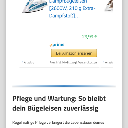
Dampfbügeleisen
[2600W, 210 g Extra-
Dampfstoß]
Bügeleisen (300ml
Wassertank, Keramik-
29,99 €
Bügelsohle,
Selbstreinigungs- &
Sprühwasserfunktion,
Bei Amazon ansehen
Antikalk &
*
Anzeige
Preis inkl. MwSt., zzgl. Versandkosten
*
Anzeige
Tropfstopp, 70 g/min
Dampf) 20562-56
Pflege und Wartung: So bleibt
dein Bügeleisen zuverlässig
Regelmäßige Pflege verlängert die Lebensdauer deines