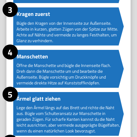
Kragen zuerst
Bügle den Kragen von der Innenseite zur Außenseite.
Arbeite in kurzen, glatten Zügen von der Spitze zur Mitte.
Achte auf Nähte und vermeide zu langes Festhalten, um
Glanz zu verhindern.
Manschetten
Öffne die Manschette und bügle die Innenseite flach.
Dreh dann die Manschette um und bearbeite die
Außenseite. Bügle vorsichtig um Druckknöpfe und
vermeide direkte Hitze auf Kunststoffknöpfen.
Ärmel glatt ziehen
Lege den Ärmel längs auf das Brett und richte die Naht
aus. Bügle vom Schulteransatz zur Manschette in
geraden Zügen. Für scharfe Kanten kannst du die Naht
leicht ausrichten, aber vermeide ausgeprägte Bügelfalten,
wenn du einen natürlichen Look bevorzugst.