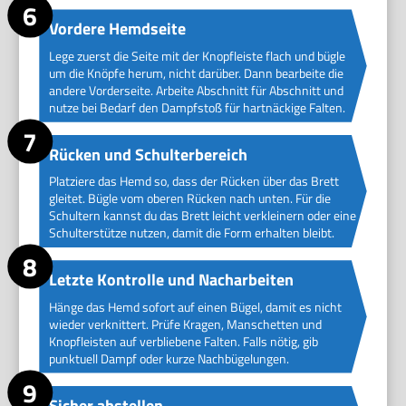
Vordere Hemdseite
Lege zuerst die Seite mit der Knopfleiste flach und bügle
um die Knöpfe herum, nicht darüber. Dann bearbeite die
andere Vorderseite. Arbeite Abschnitt für Abschnitt und
nutze bei Bedarf den Dampfstoß für hartnäckige Falten.
Rücken und Schulterbereich
Platziere das Hemd so, dass der Rücken über das Brett
gleitet. Bügle vom oberen Rücken nach unten. Für die
Schultern kannst du das Brett leicht verkleinern oder eine
Schulterstütze nutzen, damit die Form erhalten bleibt.
Letzte Kontrolle und Nacharbeiten
Hänge das Hemd sofort auf einen Bügel, damit es nicht
wieder verknittert. Prüfe Kragen, Manschetten und
Knopfleisten auf verbliebene Falten. Falls nötig, gib
punktuell Dampf oder kurze Nachbügelungen.
Sicher abstellen