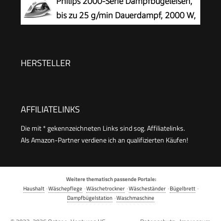
Philips 2000-Serie Dampfbügeleisen,
g/min Dampf) 20562-56
Wassertank, Drip Stop, Anti-Kalk-Technologie,
bis zu 25 g/min Dauerdampf, 2000 W,
Weiß/Türkis
250 ml Wassertank, 4 Dampfstufen
HERSTELLER
AFFILIATELINKS
Die mit * gekennzeichneten Links sind sog. Affiliatelinks.
Als Amazon-Partner verdiene ich an qualifizierten Käufen!
Weitere thematisch passende Portale:
Haushalt
·
Wäschepflege
·
Wäschetrockner
·
Wäscheständer
·
Bügelbrett
·
Dampfbügelstation
·
Waschmaschine