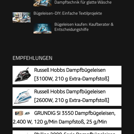
Dampftechnik für glatte Wäsche
Bügeleisen-DIY: Einfache Textilprojekte
Bügeleisen kaufen: Kaufberater &
Entscheidungshilfe
EMPFEHLUNGEN
Russell Hobbs Dampfbügeleisen
[3100W, 210 g Extra-Dampfstoß]
Bügeleisen Power (350ml Wassertank,
Russell Hobbs Dampfbügeleisen
Keramik Bügelsohle, Selbstreinigungs- &
[2600W, 210 g Extra-Dampfstoß]
Sprühwasserfunktion, Antikalk & Tropfstopp,
Bügeleisen (300ml Wassertank,
GRUNDIG SI 3550 Dampfbügeleisen,
70g/min) 20630-56
Keramik-Bügelsohle, Selbstreinigungs- &
2.400 W, 120 g/Min Dampfstoß, 25 g/Min
Sprühwasserfunktion, Antikalk & Tropfstopp, 70
Dampfleistung, Keramik-Bügelsohle, 220 ml