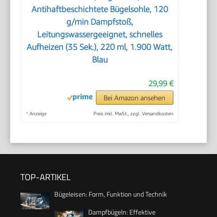
Antihaftbeschichtete Bügelsohle, 120
g/min Dampfstoß,
Leitungswassergeeignet, schnelles
Aufheizen (35 Sek.), 220 ml, 1.900 Watt,
Blau
29,99 €
Bei Amazon ansehen
*
Anzeige
Preis inkl. MwSt., zzgl. Versandkosten
TOP-ARTIKEL
Bügeleisen: Form, Funktion und Technik
Dampfbügeln: Effektive