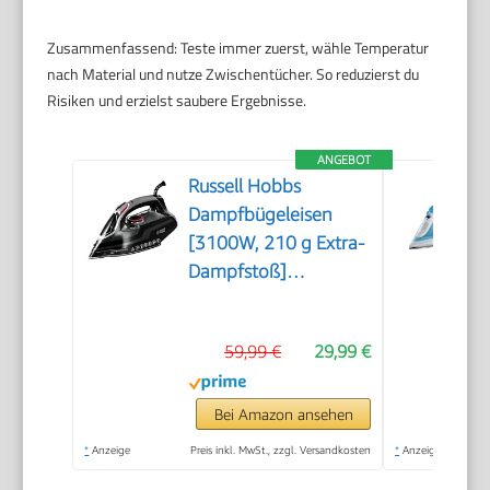
Zusammenfassend: Teste immer zuerst, wähle Temperatur
nach Material und nutze Zwischentücher. So reduzierst du
Risiken und erzielst saubere Ergebnisse.
ANGEBOT
Russell Hobbs
Dampfbügeleisen
[3100W, 210 g Extra-
Dampfstoß]
Bügeleisen Power
(350ml Wassertank,
59,99 €
29,99 €
Keramik Bügelsohle,
Selbstreinigungs- &
Sprühwasserfunktion,
Bei Amazon ansehen
Antikalk &
*
Anzeige
Preis inkl. MwSt., zzgl. Versandkosten
*
Anzeige
Tropfstopp, 70g/min)