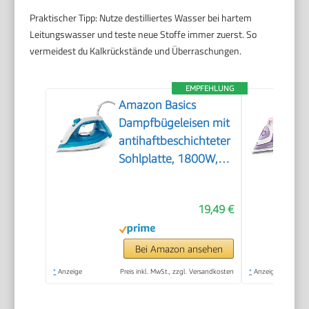
Praktischer Tipp: Nutze destilliertes Wasser bei hartem
Leitungswasser und teste neue Stoffe immer zuerst. So
vermeidest du Kalkrückstände und Überraschungen.
EMPFEHLUNG
Amazon Basics
Dampfbügeleisen mit
antihaftbeschichteter
Sohlplatte, 1800W,
20g kontinuierlicher
Dampf, 200-ml-Tank,
19,49 €
Blau
Bei Amazon ansehen
*
Anzeige
Preis inkl. MwSt., zzgl. Versandkosten
*
Anzeige