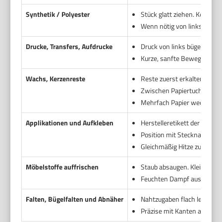
Synthetik / Polyester
Stück glatt ziehen. Keine 
Wenn nötig von links bügel
Drucke, Transfers, Aufdrucke
Druck von links bügeln oder
Kurze, sanfte Bewegungen. 
Wachs, Kerzenreste
Reste zuerst erkalten und g
Zwischen Papiertuch oder 
Mehrfach Papier wechseln, b
Applikationen und Aufkleben
Herstelleretikett der Applika
Position mit Stecknadeln fi
Gleichmäßig Hitze zuführen.
Möbelstoffe auffrischen
Staub absaugen. Kleine Fläc
Feuchten Dampf aus größer
Falten, Bügelfalten und Abnäher
Nahtzugaben flach legen. S
Präzise mit Kanten arbeiten