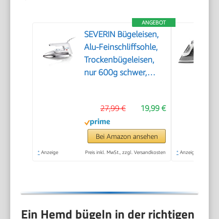
ANGEBOT
SEVERIN Bügeleisen,
Alu-Feinschliffsohle,
Trockenbügeleisen,
nur 600g schwer,
Weiß, 1200 W, BA
3211
27,99 €
19,99 €
Bei Amazon ansehen
*
Anzeige
Preis inkl. MwSt., zzgl. Versandkosten
*
Anzeige
Ein Hemd bügeln in der richtigen