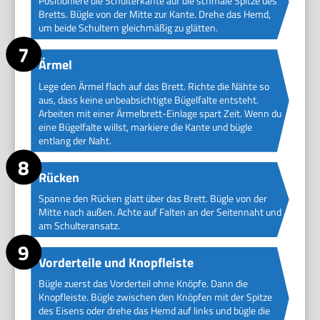
Positioniere die Schulterkante auf die schmale Spitze des
Bretts. Bügle von der Mitte zur Kante. Drehe das Hemd,
um beide Schultern gleichmäßig zu glätten.
Ärmel
Lege den Ärmel flach auf das Brett. Richte die Nähte so
aus, dass keine unbeabsichtigte Bügelfalte entsteht.
Arbeiten mit einer Ärmelbrett-Einlage spart Zeit. Wenn du
eine Bügelfalte willst, markiere die Kante und bügle
entlang der Naht.
Rücken
Spanne den Rücken glatt über das Brett. Bügle von der
Mitte nach außen. Achte auf Falten an der Seitennaht und
am Schulteransatz.
Vorderteile und Knopfleiste
Bügle zuerst das Vorderteil ohne Knöpfe. Dann die
Knopfleiste. Bügle zwischen den Knöpfen mit der Spitze
des Eisens oder drehe das Hemd auf links und bügle die