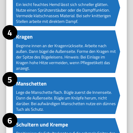
Ein leicht feuchtes Hemd lässt sich schneller glätten.
Nutze einen Sprühzerstäuber oder die Dampffunktion.
Vermeide klatschnasses Material. Bei sehr knitterigen
Stellen arbeite mit direktem Dampf.
Kragen
Beginne innen an der Kragenrückseite. Arbeite nach
außen. Dann bügel die Außenseite. Forme den Kragen mit
der Spitze des Bügeleisens. Hinweis: Bei Einlage im
Kragen hohe Hitze vermeiden, wenn Pflegeetikett das
anzeigt.
Manschetten
Lege die Manschette flach. Bügle zuerst die Innenseite.
Dann die Außenseite. Bügle um Knöpfe herum, nicht
darüber. Bei aufwändigen Manschetten nutze ein dünnes
Tuch als Schutz.
Schultern und Krempe