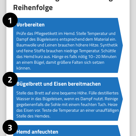
Reihenfolge
Vorbereiten
Prüfe das Pflegeetikett im Hemd. Stelle Temperatur und
Dampf des Bügeleisens entsprechend dem Material ein.
Baumwolle und Leinen brauchen höhere Hitze. Synthetik
und feine Stoffe brauchen niedrige Temperatur. Schüttle
das Hemd kurz aus. Hänge es falls nötig 10–20 Minuten
an einem Bügel, damit größere Falten sich setzen
können.
Bügelbrett und Eisen bereitmachen
Stelle das Brett auf eine bequeme Höhe. Fülle destilliertes
Wasser in das Bügeleisen, wenn es Dampf nutzt. Reinige
gegebenenfalls die Sohle mit einem feuchten Tuch. Heize
das Eisen vor. Teste die Temperatur an einer unauffälligen
Stelle des Hemdes.
Hemd anfeuchten