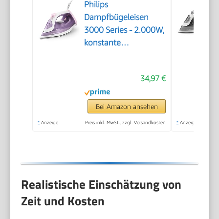
Philips
Dampfbügeleisen
3000 Series - 2.000W,
konstante
Dampfleistung von 30
g/Min, 140g
34,97 €
Dampfstoß,
Keramikbügelsohle,
Vertikaldampf,
Bei Amazon ansehen
Lila/Weiß
*
Anzeige
Preis inkl. MwSt., zzgl. Versandkosten
*
Anzeige
(DST3010/30)
Realistische Einschätzung von
Zeit und Kosten