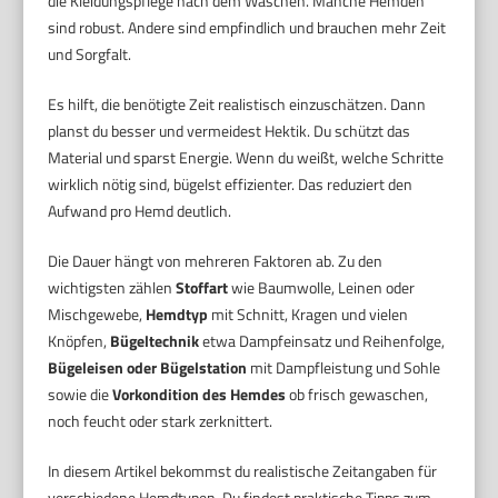
die Kleidungspflege nach dem Waschen. Manche Hemden
sind robust. Andere sind empfindlich und brauchen mehr Zeit
und Sorgfalt.
Es hilft, die benötigte Zeit realistisch einzuschätzen. Dann
planst du besser und vermeidest Hektik. Du schützt das
Material und sparst Energie. Wenn du weißt, welche Schritte
wirklich nötig sind, bügelst effizienter. Das reduziert den
Aufwand pro Hemd deutlich.
Die Dauer hängt von mehreren Faktoren ab. Zu den
wichtigsten zählen
Stoffart
wie Baumwolle, Leinen oder
Mischgewebe,
Hemdtyp
mit Schnitt, Kragen und vielen
Knöpfen,
Bügeltechnik
etwa Dampfeinsatz und Reihenfolge,
Bügeleisen oder Bügelstation
mit Dampfleistung und Sohle
sowie die
Vorkondition des Hemdes
ob frisch gewaschen,
noch feucht oder stark zerknittert.
In diesem Artikel bekommst du realistische Zeitangaben für
verschiedene Hemdtypen. Du findest praktische Tipps zum