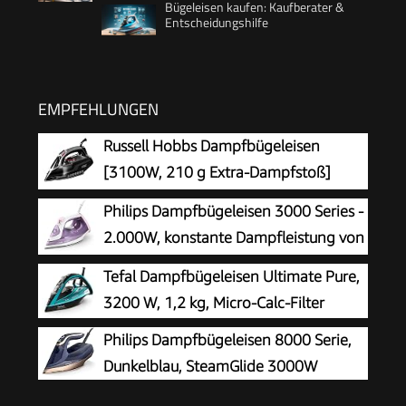
Bügeleisen kaufen: Kaufberater &
Entscheidungshilfe
EMPFEHLUNGEN
Russell Hobbs Dampfbügeleisen
[3100W, 210 g Extra-Dampfstoß]
Bügeleisen Power (350ml Wassertank,
Philips Dampfbügeleisen 3000 Series -
Keramik Bügelsohle, Selbstreinigungs- &
2.000W, konstante Dampfleistung von
Sprühwasserfunktion, Antikalk & Tropfstopp,
30 g/Min, 140g Dampfstoß,
Tefal Dampfbügeleisen Ultimate Pure,
70g/min) 20630-56
Keramikbügelsohle, Vertikaldampf, Lila/Weiß
3200 W, 1,2 kg, Micro-Calc-Filter
(DST3010/30)
Philips Dampfbügeleisen 8000 Serie,
Dunkelblau, SteamGlide 3000W