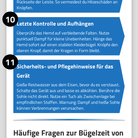
Rückseite der Leiste. So vermeidest du Hitzeschäden an
Knöpfen.
Letzte Kontrolle und Aufhängen
Überprüfe das Hemd auf verbleibende Falten. Nutze
punktuell Dampf für kleine Unebenheiten. Hänge das
Hemd sofort auf einen stabilen Kleiderbügel. Knöpfe den
oberen Knopf, damit der Kragen in Form bleibt.
Sicherheits- und Pflegehinweise für das
Gerät
Gieße Restwasser aus dem Eisen, bevor du es verstaust.
Schalte das Gerät aus und lasse es abkühlen. Berühre die
Sohle nicht direkt. Nutze ein Tuch als Zwischenlage bei
empfindlichen Stoffen. Warnung: Dampf und heiße Sohle
können Verbrennungen verursachen.
Häufige Fragen zur Bügelzeit von