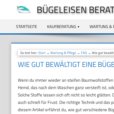
Zum
BÜGELEISEN BERA
Inhalt
springen
STARTSEITE
KAUFBERATUNG
WARTUNG & 
Du bist hier:
Start
→
Wartung & Pflege
→
FAQ
→ Wie gut bewälti
WIE GUT BEWÄLTIGT EINE BÜG
Wenn du immer wieder an steifen Baumwollstoffen verz
Hemd, das nach dem Waschen ganz versteift ist, ode
Solche Stoffe lassen sich oft nicht so leicht glätte
auch schnell für Frust. Die richtige Technik und da
diesem Artikel erfährst du, wie gut verschiedene Bü