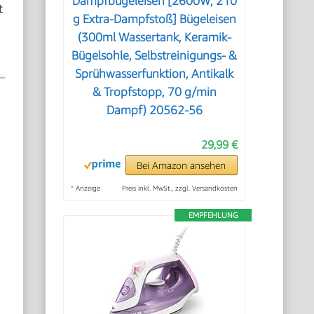
Dampfbügeleisen [2600W, 210
t
g Extra-Dampfstoß] Bügeleisen
(300ml Wassertank, Keramik-
Bügelsohle, Selbstreinigungs- &
Sprühwasserfunktion, Antikalk
& Tropfstopp, 70 g/min
Dampf) 20562-56
29,99 €
Bei Amazon ansehen
*
Anzeige
Preis inkl. MwSt., zzgl. Versandkosten
EMPFEHLUNG
.