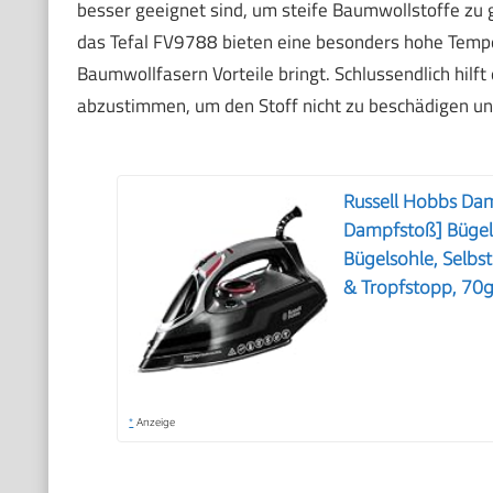
besser geeignet sind, um steife Baumwollstoffe zu gl
das Tefal FV9788 bieten eine besonders hohe Tempe
Baumwollfasern Vorteile bringt. Schlussendlich hilf
abzustimmen, um den Stoff nicht zu beschädigen un
Russell Hobbs Da
Dampfstoß] Bügel
Bügelsohle, Selbs
& Tropfstopp, 70
*
Anzeige