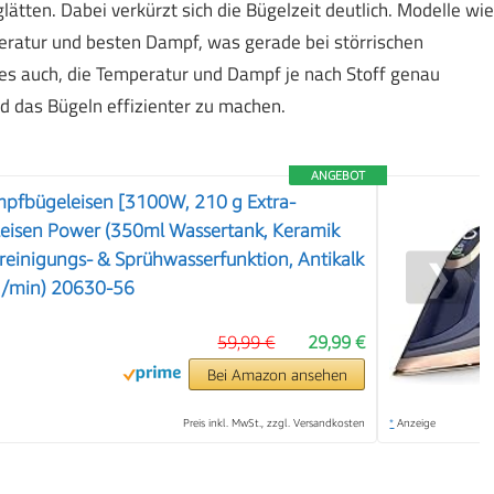
ätten. Dabei verkürzt sich die Bügelzeit deutlich. Modelle wie
ratur und besten Dampf, was gerade bei störrischen
t es auch, die Temperatur und Dampf je nach Stoff genau
d das Bügeln effizienter zu machen.
ANGEBOT
mpfbügeleisen [3100W, 210 g Extra-
eisen Power (350ml Wassertank, Keramik
treinigungs- & Sprühwasserfunktion, Antikalk
❯
g/min) 20630-56
59,99 €
29,99 €
Bei Amazon ansehen
Preis inkl. MwSt., zzgl. Versandkosten
*
Anzeige