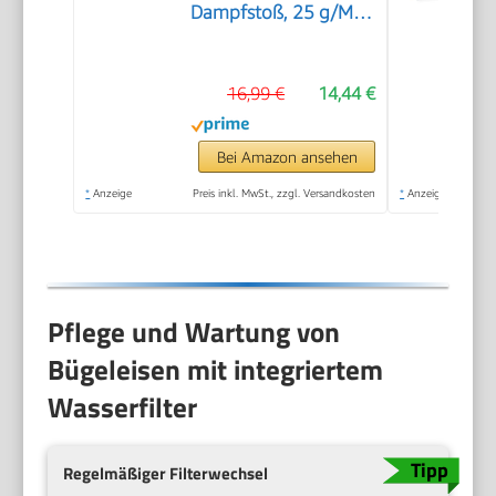
Dampfstoß, 25 g/Min
Dampfleistung,
Keramik-Bügelsohle,
16,99 €
14,44 €
220 ml Wassertank,
Drip Stop, Anti-Kalk-
Technologie,
Bei Amazon ansehen
Weiß/Türkis
*
Anzeige
Preis inkl. MwSt., zzgl. Versandkosten
*
Anzeige
Pflege und Wartung von
Bügeleisen mit integriertem
Wasserfilter
Regelmäßiger Filterwechsel