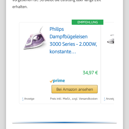
erhalten.
EMPFEHLUNG
Philips
Dampfbügeleisen
3000 Series - 2.000W,
konstante
Dampfleistung von 30
g/Min, 140g
34,97 €
Dampfstoß,
Keramikbügelsohle,
Vertikaldampf,
Bei Amazon ansehen
Lila/Weiß
*
Anzeige
Preis inkl. MwSt., zzgl. Versandkosten
*
Anzeige
(DST3010/30)