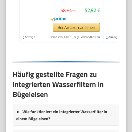
Präzisionsspitze,
58,84 €
52,92 €
Vertikaldampf, Anti-
Tropf-System, 210
g/min Dampfstoß,
Bei Amazon ansehen
300ml Wassertank,
*
Anzeige
Preis inkl. MwSt., zzgl. Versandkosten
*
Anzeige
2600W, Schwarz/Blau
Häufig gestellte Fragen zu
integrierten Wasserfiltern in
Bügeleisen
Wie funktioniert ein integrierter Wasserfilter in
einem Bügeleisen?