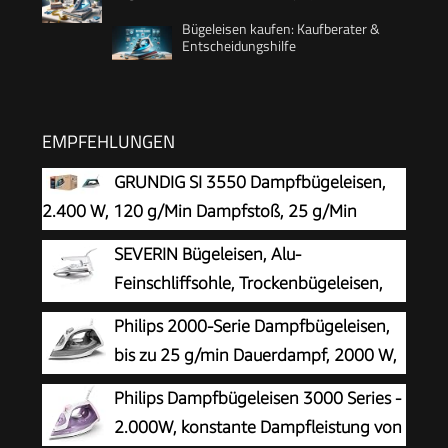
Bügeleisen kaufen: Kaufberater &
Entscheidungshilfe
EMPFEHLUNGEN
GRUNDIG SI 3550 Dampfbügeleisen,
2.400 W, 120 g/Min Dampfstoß, 25 g/Min
Dampfleistung, Keramik-Bügelsohle, 220 ml
SEVERIN Bügeleisen, Alu-
Wassertank, Drip Stop, Anti-Kalk-Technologie,
Feinschliffsohle, Trockenbügeleisen,
Weiß/Türkis
nur 600g schwer, Weiß, 1200 W, BA 3211
Philips 2000-Serie Dampfbügeleisen,
bis zu 25 g/min Dauerdampf, 2000 W,
250 ml Wassertank, 4 Dampfstufen
Philips Dampfbügeleisen 3000 Series -
2.000W, konstante Dampfleistung von