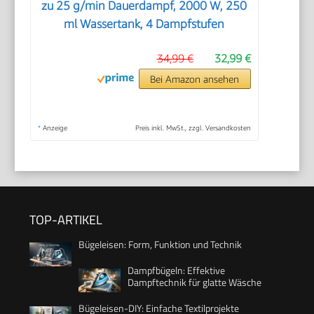
zu 25 g/min Dauerdampf, 2000 W, 250
ml Wassertank, 4 Dampfstufen
34,99 €
32,99 €
Bei Amazon ansehen
*
Anzeige
Preis inkl. MwSt., zzgl. Versandkosten
TOP-ARTIKEL
Bügeleisen: Form, Funktion und Technik
Dampfbügeln: Effektive
Dampftechnik für glatte Wäsche
Bügeleisen-DIY: Einfache Textilprojekte