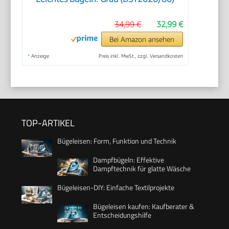
34,99 €
32,99 €
Bei Amazon ansehen
*
Anzeige
Preis inkl. MwSt., zzgl. Versandkosten
TOP-ARTIKEL
Bügeleisen: Form, Funktion und Technik
Dampfbügeln: Effektive
Dampftechnik für glatte Wäsche
Bügeleisen-DIY: Einfache Textilprojekte
Bügeleisen kaufen: Kaufberater &
Entscheidungshilfe