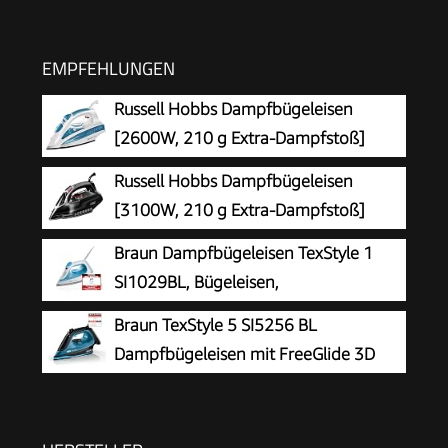
EMPFEHLUNGEN
Russell Hobbs Dampfbügeleisen
[2600W, 210 g Extra-Dampfstoß]
Bügeleisen (300ml Wassertank,
Russell Hobbs Dampfbügeleisen
Keramik-Bügelsohle, Selbstreinigungs- &
[3100W, 210 g Extra-Dampfstoß]
Sprühwasserfunktion, Antikalk & Tropfstopp, 70
Bügeleisen Power (350ml Wassertank,
Braun Dampfbügeleisen TexStyle 1
g/min Dampf) 20562-56
Keramik Bügelsohle, Selbstreinigungs- &
SI1029BL, Bügeleisen,
Sprühwasserfunktion, Antikalk & Tropfstopp,
Antihaftbeschichtete Bügelsohle, 120
Braun TexStyle 5 SI5256 BL
70g/min) 20630-56
g/min Dampfstoß, Leitungswassergeeignet,
Dampfbügeleisen mit FreeGlide 3D
schnelles Aufheizen (35 Sek.), 220 ml, 1.900
Bügelsohle, Präzisionsspitze,
Watt, Blau
Vertikaldampf, Anti-Tropf-System, 210 g/min
Dampfstoß, 300ml Wassertank, 2600W,