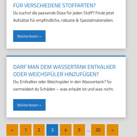
FÜR VERSCHIEDENE STOFFARTEN?
Du suchst die passende Düse für jeden Stoff? Finde jetzt
Aufsätze für empfindliche, robuste & Spezialmaterialien.
Weiterlesen
DARF MAN DEM WASSERTANK ENTKALKER
ODER WEICHSPÜLER HINZUFÜGEN?
Du: Entkalker oder Weichspüler in den Wassertank? So
vermeidest du Schäden – was erlaubt ist und was nicht.
Weiterlesen
Seitennummerierung
Vorherige
Nächste
«
1
2
3
4
5
…
20
»