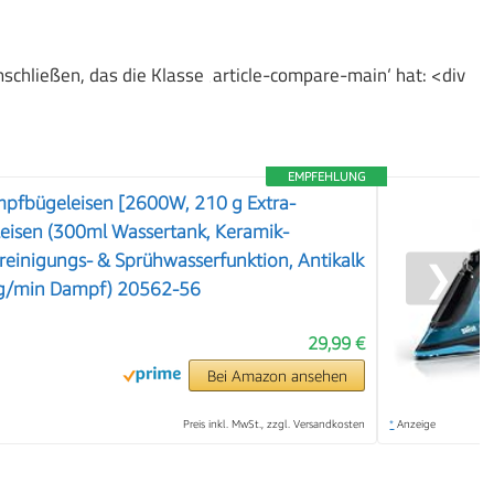
chließen, das die Klasse ‚article-compare-main‘ hat: <div
EMPFEHLUNG
mpfbügeleisen [2600W, 210 g Extra-
eisen (300ml Wassertank, Keramik-
treinigungs- & Sprühwasserfunktion, Antikalk
❯
 g/min Dampf) 20562-56
29,99 €
Bei Amazon ansehen
Preis inkl. MwSt., zzgl. Versandkosten
*
Anzeige