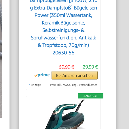
Dampfbügeleisen [3100W, 210
g Extra-Dampfstoß] Bügeleisen
Power (350ml Wassertank,
Keramik Bügelsohle,
Selbstreinigungs- &
Sprühwasserfunktion, Antikalk
& Tropfstopp, 70g/min)
20630-56
59,99 €
29,99 €
Bei Amazon ansehen
*
Anzeige
Preis inkl. MwSt., zzgl. Versandkosten
ANGEBOT