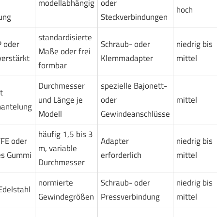
modellabhängig
oder
hoch
ung
Steckverbindungen
standardisierte
 oder
Schraub- oder
niedrig bis
Maße oder frei
verstärkt
Klemmadapter
mittel
formbar
Durchmesser
spezielle Bajonett-
t
und Länge je
oder
mittel
mantelung
Modell
Gewindeanschlüsse
häufig 1,5 bis 3
TFE oder
Adapter
niedrig bis
m, variable
es Gummi
erforderlich
mittel
Durchmesser
normierte
Schraub- oder
niedrig bis
Edelstahl
Gewindegrößen
Pressverbindung
mittel