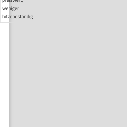
preiswert,
weniger
hitzebeständig