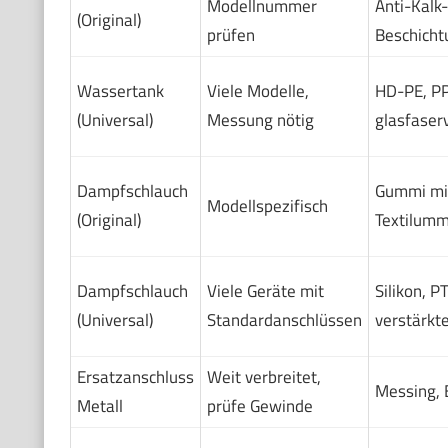
Modellnummer
Anti-Kalk-
(Original)
prüfen
Beschicht
Wassertank
Viele Modelle,
HD-PE, PP
(Universal)
Messung nötig
glasfaser
Dampfschlauch
Gummi mi
Modellspezifisch
(Original)
Textilum
Dampfschlauch
Viele Geräte mit
Silikon, P
(Universal)
Standardanschlüssen
verstärkt
Ersatzanschluss
Weit verbreitet,
Messing, 
Metall
prüfe Gewinde