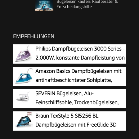
Bügeleisen kaufen: Kaufberater &
Entscheidungshilfe
EMPFEHLUNGEN
Philips Dampfbügeleisen 3000 Series -
2.000W, konstante Dampfleistung von
30 g/Min, 140g Dampfstoß,
Amazon Basics Dampfbügeleisen mit
Keramikbügelsohle, Vertikaldampf, Lila/Weiß
antihaftbeschichteter Sohlplatte,
(DST3010/30)
1800W, 20g kontinuierlicher Dampf,
SEVERIN Bügeleisen, Alu-
200-ml-Tank, Blau
Feinschliffsohle, Trockenbügeleisen,
nur 600g schwer, Weiß, 1200 W, BA 3211
Braun TexStyle 5 SI5256 BL
Dampfbügeleisen mit FreeGlide 3D
Bügelsohle, Präzisionsspitze,