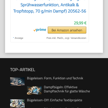
Sprühwasserfunktion, Antikalk &
Tropfstopp, 70 g/min Dampf) 20562-56
29,99 €
Bei Amazon ansehen
*
Anzeige
Preis inkl. MwSt., zzgl. Versandkosten
TOP-ARTIKEL
Bügeleisen: Form, Funktion und Technik
Dampfbügeln: Effektive
Dampftechnik für glatte Wäsche
Bügeleisen-DIY: Einfache Textilprojekte