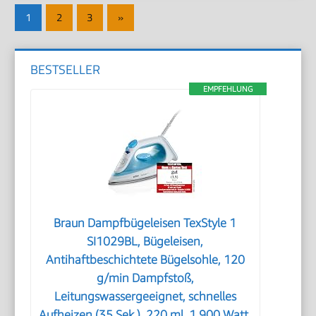
Seitennummerierung
Nächste
1
2
3
»
der
Beiträge
Beiträge
BESTSELLER
EMPFEHLUNG
Braun Dampfbügeleisen TexStyle 1
SI1029BL, Bügeleisen,
Antihaftbeschichtete Bügelsohle, 120
g/min Dampfstoß,
Leitungswassergeeignet, schnelles
Aufheizen (35 Sek.), 220 ml, 1.900 Watt,