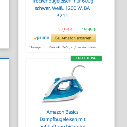
Trockenbügeleisen, nur 600g
schwer, Weiß, 1200 W, BA
3211
27,99 €
19,99 €
Bei Amazon ansehen
*
Anzeige
Preis inkl. MwSt., zzgl. Versandkosten
EMPFEHLUNG
Amazon Basics
Dampfbügeleisen mit
antihaftbeschichteter