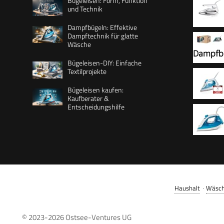
Bügeleisen: Form, Funktion
und Technik
Dampfbügeln: Effektive
Trocken
Dampftechnik für glatte
Wäsche
schwer,
Dampfbü
Bügeleisen-DIY: Einfache
g/Min D
Textilprojekte
Dampfle
Bügeleisen kaufen:
Bügelso
Kaufberater &
Entscheidungshilfe
Drip Sto
Bügeleis
Weiß/Tü
Bügelso
Dampfst
Sohlpla
Leitung
kontinui
schnelle
Tank, Bl
Haushalt
·
Wäsch
220 ml, 
© 2023-2026
Ostsee-Ventures UG