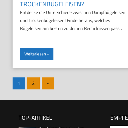
TROCKENBÜGELEISEN?
Entdecke die Unterschiede zwischen Dampfbügeleisen
und Trockenbügeleisen! Finde heraus, welches
Bügeleisen am besten zu deinen Bedürfnissen passt.
Weiterlesen
Seitennummerierung
Nächste
1
2
»
Beiträge
der
Beiträge
TOP-ARTIKEL
EMPF